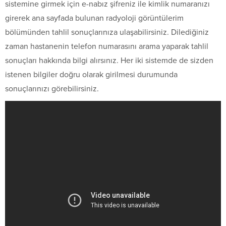
sistemine girmek için e-nabız şifreniz ile kimlik numaranızı
girerek ana sayfada bulunan radyoloji görüntülerim
bölümünden tahlil sonuçlarınıza ulaşabilirsiniz. Dilediğiniz
zaman hastanenin telefon numarasını arama yaparak tahlil
sonuçları hakkında bilgi alırsınız. Her iki sistemde de sizden
istenen bilgiler doğru olarak girilmesi durumunda
sonuçlarınızı görebilirsiniz.