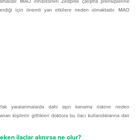
amalıdır. MAO inhibitörleri Zedprex çalışma prensiplerine
terdiği için önemli yan etkilere neden olmaktadır. MAO
 ufak yaralanmalarda dahi aşırı kanama riskine neden
an kişilerin gittikleri doktora bu ilacı kullandıklarına dair
ken ilaçlar alınırsa ne olur?