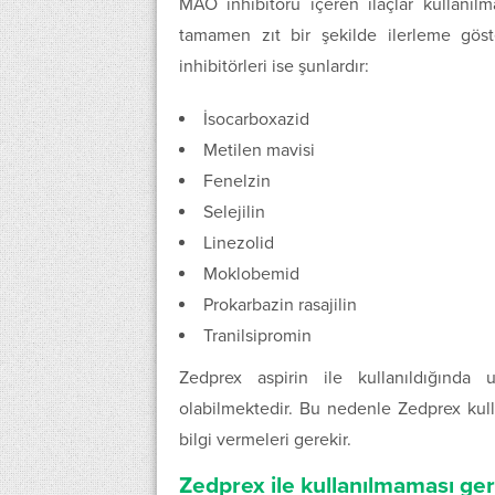
MAO inhibitörü içeren ilaçlar kullanılm
tamamen zıt bir şekilde ilerleme gös
inhibitörleri ise şunlardır:
İsocarboxazid
Metilen mavisi
Fenelzin
Selejilin
Linezolid
Moklobemid
Prokarbazin rasajilin
Tranilsipromin
Zedprex aspirin ile kullanıldığında
olabilmektedir. Bu nedenle Zedprex kullan
bilgi vermeleri gerekir.
Zedprex ile kullanılmaması gere