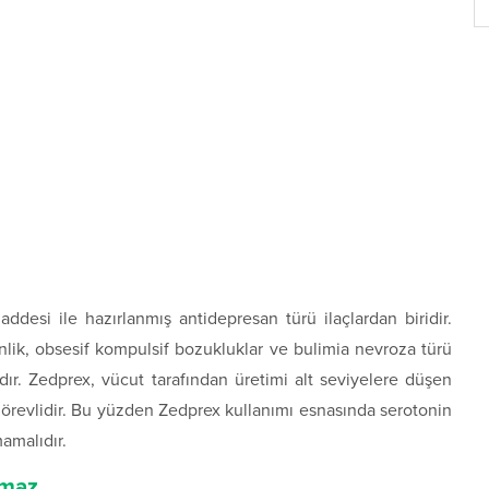
desi ile hazırlanmış antidepresan türü ilaçlardan biridir.
nlik, obsesif kompulsif bozukluklar ve bulimia nevroza türü
adır. Zedprex, vücut tarafından üretimi alt seviyelere düşen
revlidir. Bu yüzden Zedprex kullanımı esnasında serotonin
mamalıdır.
lmaz