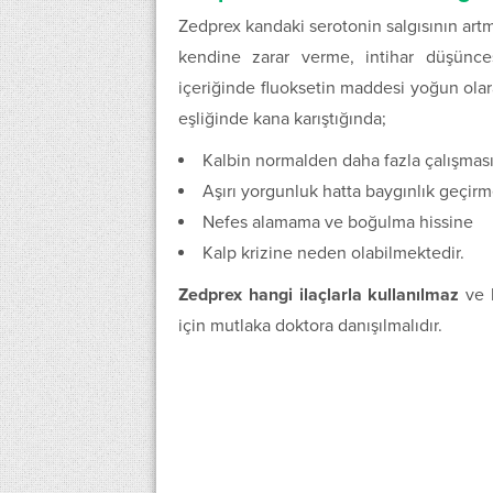
Zedprex kandaki serotonin salgısının art
kendine zarar verme, intihar düşünce
içeriğinde fluoksetin maddesi yoğun ola
eşliğinde kana karıştığında;
Kalbin normalden daha fazla çalışmas
Aşırı yorgunluk hatta baygınlık geçi
Nefes alamama ve boğulma hissine
Kalp krizine neden olabilmektedir.
Zedprex hangi ilaçlarla kullanılmaz
ve b
için mutlaka doktora danışılmalıdır.