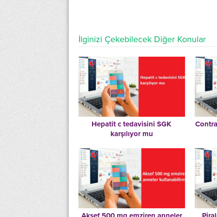
İlginizi Çekebilecek Diğer Konular
Hepatit c tedavisini SGK
Contra
karşılıyor mu
Aksef 500 mg emziren anneler
Pira