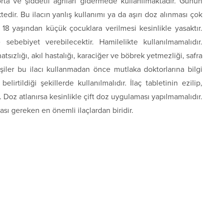
 orta ve şiddetli ağrıları gidermede kullanılmaktadır. Günün
edir. Bu ilacın yanlış kullanımı ya da aşırı doz alınması çok
 18 yaşından küçük çocuklara verilmesi kesinlikle yasaktır.
 sebebiyet verebilecektir. Hamilelikte kullanılmamalıdır.
ızlığı, akıl hastalığı, karaciğer ve böbrek yetmezliği, safra
kişiler bu ilacı kullanmadan önce mutlaka doktorlarına bilgi
elirtildiği şekillerde kullanılmalıdır. İlaç tabletinin ezilip,
 Doz atlanırsa kesinlikle çift doz uygulaması yapılmamalıdır.
ı gereken en önemli ilaçlardan biridir.