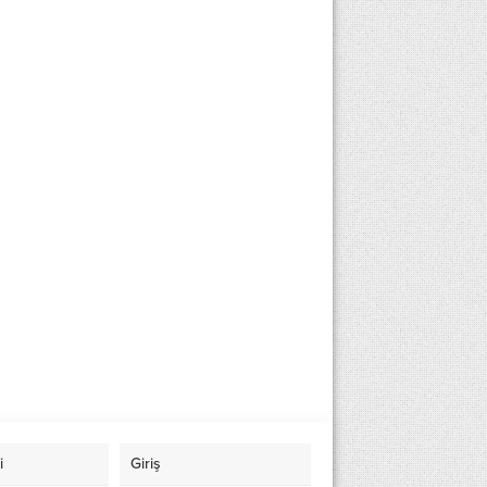
i
Giriş