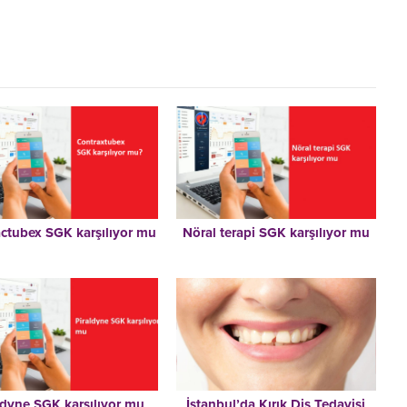
ctubex SGK karşılıyor mu
Nöral terapi SGK karşılıyor mu
ldyne SGK karşılıyor mu
İstanbul’da Kırık Diş Tedavisi