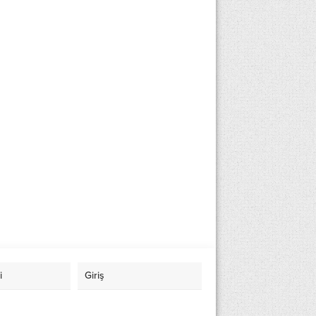
i
Giriş