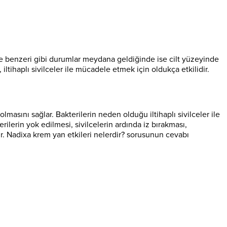
u ve benzeri gibi durumlar meydana geldiğinde ise cilt yüzeyinde
ltihaplı sivilceler ile mücadele etmek için oldukça etkilidir.
masını sağlar. Bakterilerin neden olduğu iltihaplı sivilceler ile
ilerin yok edilmesi, sivilcelerin ardında iz bırakması,
lır. Nadixa krem yan etkileri nelerdir? sorusunun cevabı