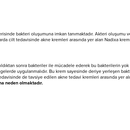
er içerisinde bakteri oluşumuna imkan tanımaktadır. Akteri oluşum
arda cilt tedavisinde akne kremleri arasında yer alan Nadixa krem, i
ldıktan sonra bakteriler ile mücadele ederek bu bakterilerin yok ol
lgelerde uygulanmalıdır. Bu krem sayesinde deriye yerleşen bakter
iz tedavisinde de tavsiye edilen akne tedavi kremleri arasında yer a
ına neden olmaktadır.