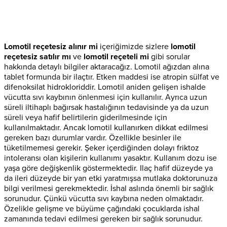
Lomotil reçetesiz alınır mi
içeriğimizde sizlere
lomotil
reçetesiz satılır mı
ve
lomotil reçeteli mi
gibi sorular
hakkında detaylı bilgiler aktaracağız. Lomotil ağızdan alına
tablet formunda bir ilaçtır. Etken maddesi ise atropin sülfat ve
difenoksilat hidrokloriddir. Lomotil aniden gelişen ishalde
vücutta sıvı kaybının önlenmesi için kullanılır. Ayrıca uzun
süreli iltihaplı bağırsak hastalığının tedavisinde ya da uzun
süreli veya hafif belirtilerin giderilmesinde için
kullanılmaktadır. Ancak lomotil kullanırken dikkat edilmesi
gereken bazı durumlar vardır. Özellikle besinler ile
tüketilmemesi gerekir. Şeker içerdiğinden dolayı friktoz
intoleransı olan kişilerin kullanımı yasaktır. Kullanım dozu ise
yaşa göre değişkenlik göstermektedir. Ilaç hafif düzeyde ya
da ileri düzeyde bir yan etki yaratmışsa mutlaka doktorunuza
bilgi verilmesi gerekmektedir. İshal aslında önemli bir sağlık
sorunudur. Çünkü vücutta sıvı kaybına neden olmaktadır.
Özelikle gelişme ve büyüme çağındaki çocuklarda ishal
zamanında tedavi edilmesi gereken bir sağlık sorunudur.