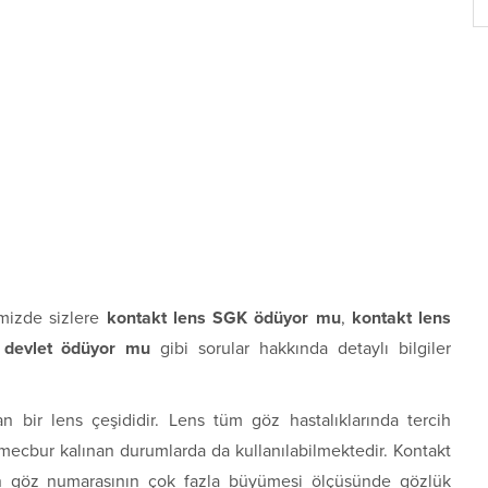
mizde sizlere
kontakt lens SGK ödüyor mu
,
kontakt lens
 devlet ödüyor mu
gibi sorular hakkında detaylı bilgiler
n bir lens çeşididir. Lens tüm göz hastalıklarında tercih
e mecbur kalınan durumlarda da kullanılabilmektedir. Kontakt
rın göz numarasının çok fazla büyümesi ölçüsünde gözlük