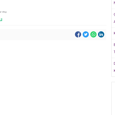
or mu
u