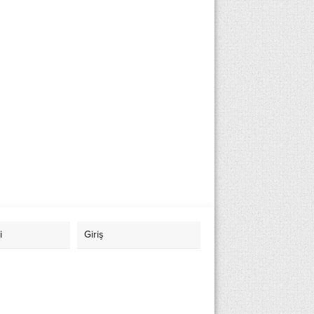
i
Giriş