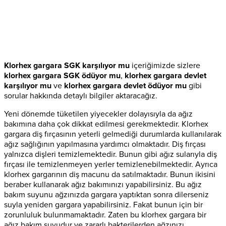
Klorhex gargara SGK karşılıyor mu
içeriğimizde sizlere
klorhex gargara SGK ödüyor mu
,
klorhex gargara devlet
karşılıyor mu
ve
klorhex gargara devlet ödüyor mu
gibi
sorular hakkında detaylı bilgiler aktaracağız.
Yeni dönemde tüketilen yiyecekler dolayısıyla da ağız
bakımına daha çok dikkat edilmesi gerekmektedir. Klorhex
gargara diş fırçasının yeterli gelmediği durumlarda kullanılarak
ağız sağlığının yapılmasına yardımcı olmaktadır. Diş fırçası
yalnızca dişleri temizlemektedir. Bunun gibi ağız sularıyla diş
fırçası ile temizlenmeyen yerler temizlenebilmektedir. Ayrıca
klorhex gargarının diş macunu da satılmaktadır. Bunun ikisini
beraber kullanarak ağız bakımınızı yapabilirsiniz. Bu ağız
bakım suyunu ağzınızda gargara yaptıktan sonra dilerseniz
suyla yeniden gargara yapabilirsiniz. Fakat bunun için bir
zorunluluk bulunmamaktadır. Zaten bu klorhex gargara bir
ağız bakım suyudur ve zararlı bakterilerden ağzınızı