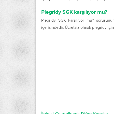
Plegridy SGK karşılıyor mu?
Plegridy SGK karşılıyor mu? sorusun
içerisindedir. Ücretsiz olarak plegridy iç
İlginizi Çekebilecek Diğer Konular