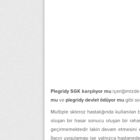
Plegridy SGK karşılıyor mu
içeriğimizde
mu
ve
plegridy devlet ödüyor mu
gibi so
Multiple skleroz hastalığında kullanılan b
oluşan bir hasar sonucu oluşan bir rahası
geçirmemektedir lakin devam etmesini eng
İlacın uygulaması ise yalnızca hastaneden 