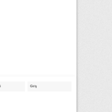
i
Giriş