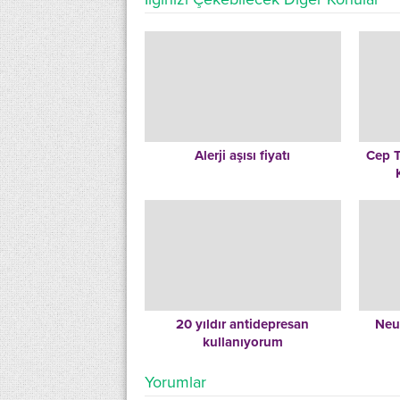
Alerji aşısı fiyatı
Cep T
20 yıldır antidepresan
Neur
kullanıyorum
Yorumlar