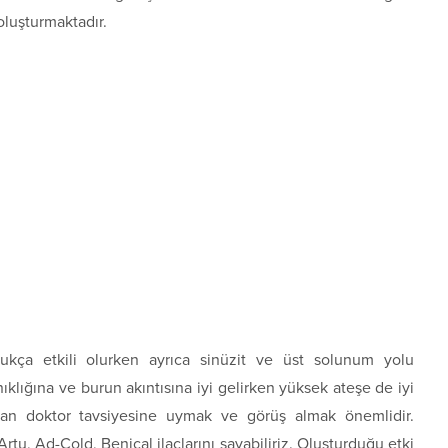
oluşturmaktadır.
dukça etkili olurken ayrıca sinüzit ve üst solunum yolu
nıklığına ve burun akıntısına iyi gelirken yüksek ateşe de iyi
an doktor tavsiyesine uymak ve görüş almak önemlidir.
rtu, Ad-Cold, Benical ilaçlarını sayabiliriz. Oluşturduğu etki