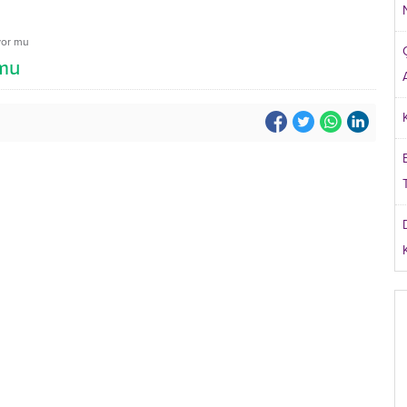
yor mu
 mu