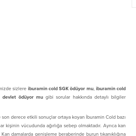
mizde sizlere
iburamin cold SGK ödüyor mu
,
iburamin cold
d devlet ödüyor mu
gibi sorular hakkında detaylı bilgiler
e son derece etkili sonuçlar ortaya koyan İburamin Cold bazı
ar kişinin vücudunda ağırlığa sebep olmaktadır. Ayrıca kan
. Kan damalarda genişleme beraberinde burun tıkanıklığına