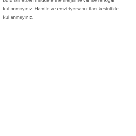
bulunan etken maddelerine alerjisine var ise fenogal
kullanmayınız. Hamile ve emziriyorsanız ilacı kesinlikle
kullanmayınız.