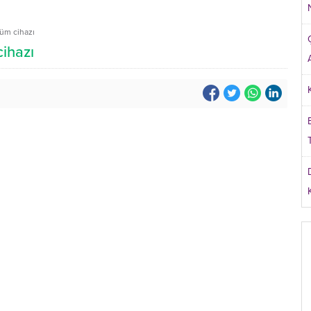
çüm cihazı
cihazı