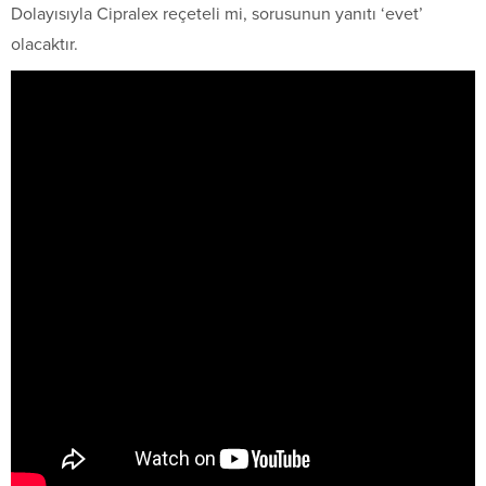
Dolayısıyla Cipralex reçeteli mi, sorusunun yanıtı ‘evet’
olacaktır.