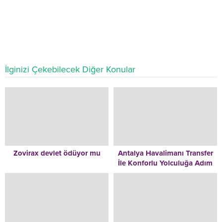
İlginizi Çekebilecek Diğer Konular
Zovirax devlet ödüyor mu
Antalya Havalimanı Transfer
İle Konforlu Yolculuğa Adım
Atın