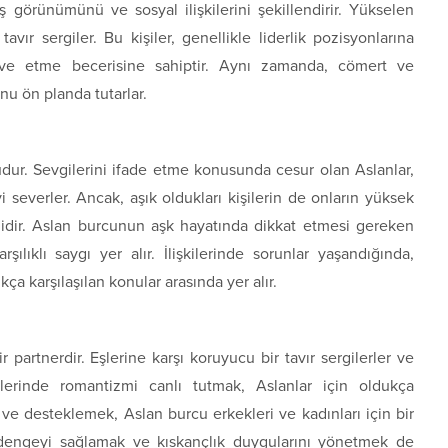
ış görünümünü ve sosyal ilişkilerini şekillendirir. Yükselen
tavır sergiler. Bu kişiler, genellikle liderlik pozisyonlarına
otive etme becerisine sahiptir. Aynı zamanda, cömert ve
nu ön planda tutarlar.
dur. Sevgilerini ifade etme konusunda cesur olan Aslanlar,
i severler. Ancak, aşık oldukları kişilerin de onların yüksek
mlidir. Aslan burcunun aşk hayatında dikkat etmesi gereken
ılıklı saygı yer alır. İlişkilerinde sorunlar yaşandığında,
ıkça karşılaşılan konular arasında yer alır.
r partnerdir. Eşlerine karşı koruyucu bir tavır sergilerler ve
iklerinde romantizmi canlı tutmak, Aslanlar için oldukça
k ve desteklemek, Aslan burcu erkekleri ve kadınları için bir
i dengeyi sağlamak ve kıskançlık duygularını yönetmek de