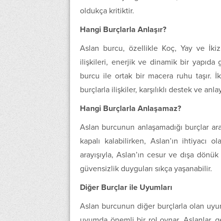
oldukça kritiktir.
Hangi Burçlarla Anlaşır?
Aslan burcu, özellikle Koç, Yay ve İki
ilişkileri, enerjik ve dinamik bir yapıda
burcu ile ortak bir macera ruhu taşır. İ
burçlarla ilişkiler, karşılıklı destek ve anla
Hangi Burçlarla Anlaşamaz?
Aslan burcunun anlaşamadığı burçlar ara
kapalı kalabilirken, Aslan’ın ihtiyacı o
arayışıyla, Aslan’ın cesur ve dışa dönük d
güvensizlik duyguları sıkça yaşanabilir.
Diğer Burçlar ile Uyumları
Aslan burcunun diğer burçlarla olan uyum
uyumda önemli bir rol oynar. Aslanlar, g