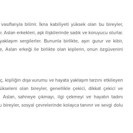
 vasıflarıyla bilinir. İkna kabiliyeti yüksek olan bu bireyler,
er. Aslan erkekleri, aşk ilişkilerinde sadık ve koruyucu olurlar.
aklaşım sergilerler. Bununla birlikte, aşırı gurur ve kibir,
le, Aslan erkeği ile birlikte olan kişilerin, onun özgüvenini
ç, kişiliğin dışa vurumu ve hayata yaklaşım tarzını etkileyen
seleni olan bireyler, genellikle çekici, dikkat çekici ve
en Aslan, sahneye çıkmayı, ilgi çekmeyi ve hayatın tadını
u bireyler, sosyal çevrelerinde kolayca tanınır ve sevgi dolu