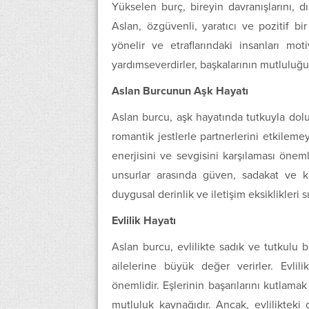
Yükselen burç, bireyin davranışlarını, d
Aslan, özgüvenli, yaratıcı ve pozitif bir 
yönelir ve etraflarındaki insanları m
yardımseverdirler, başkalarının mutluluğu
Aslan Burcunun Aşk Hayatı
Aslan burcu, aşk hayatında tutkuyla dolu
romantik jestlerle partnerlerini etkilemey
enerjisini ve sevgisini karşılaması öne
unsurlar arasında güven, sadakat ve karş
duygusal derinlik ve iletişim eksiklikleri s
Evlilik Hayatı
Aslan burcu, evlilikte sadık ve tutkulu bi
ailelerine büyük değer verirler. Evlil
önemlidir. Eşlerinin başarılarını kutlama
mutluluk kaynağıdır. Ancak, evliliktek