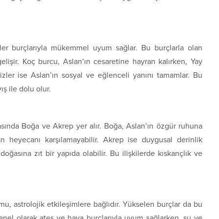
zler burçlarıyla mükemmel uyum sağlar. Bu burçlarla olan
 gelişir. Koç burcu, Aslan’ın cesaretine hayran kalırken, Yay
kizler ise Aslan’ın sosyal ve eğlenceli yanını tamamlar. Bu
yış ile dolu olur.
sında Boğa ve Akrep yer alır. Boğa, Aslan’ın özgür ruhuna
lan heyecanı karşılamayabilir. Akrep ise duygusal derinlik
oğasına zıt bir yapıda olabilir. Bu ilişkilerde kıskançlık ve
u, astrolojik etkileşimlere bağlıdır. Yükselen burçlar da bu
enel olarak ateş ve hava burçlarıyla uyum sağlarken, su ve