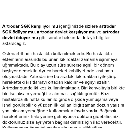
Artrodar SGK karşılıyor mu
içeriğimizde sizlere
artrodar
SGK ödüyor mu
,
artrodar devlet karşılıyor mu
ve
artrodar
devlet ödüyor mu
gibi sorular hakkında detaylı bilgiler
aktaracağız.
Osteoartrit adlı hastalıkta kullanılmaktadır. Bu hastalıkta
eklemlerin arasında bulunan kıkırdaklar zamanla aşınmaya
uğramaktadır. Bu olay uzun süre sürerse ağrılı bir dönem
başlıyor demektir. Ayrıca hareket kabiliyetinde kısıtlama
oluşmaktadır. Artrodar ise bu aradaki kıkırdakları iyileştirip
hareketteki kısıtlamayı ortadan kaldırır ve ağrıyı azaltır.
Artrodar günde iki kez kullanılmaktadır. Biri kahvaltıyla birlikte
biri ise aksam yemeği ile alınması sağlıklı görülür. Bazı
hastalarda ilk hafta kullanıldığında dışkıda yumuşama veya
ishal görülebilir o yüzden ilk kullanıldığı zaman dozun yarısını
yani aksam yemeğinde kullanmakta fayda vardır. Bağırsak
hareketleriniz hala yerine gelmiyorsa doktora gidebilirsiniz,
doktorunuz size ayrıyeten bağırsaklarınız için ilac verecektir.
Kullanmadan önce talimatları okuyunuz, dikkatlice