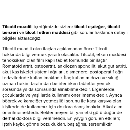
Tilcotil muadili
içeriğimizde sizlere
tilcotil eşdeğer
,
tilcotil
benzeri
ve
tilcotil etken maddesi
gibi sorular hakkında detaylı
bilgiler aktaracağız.
Tilcotil muadili olan ilaçları açıklamadan önce Tilcotil
hakkında bilgi vermek yararlı olacaktır. Tilcotil, etken maddesi
tenoksikam olan film kaplı tablet formunda bir ilaçtır.
Romatoid artrit, osteoartrit, ankilozan spondilit, akut gut artriti,
akut kas iskelet sistemi ağrıları, dismenore, postoperatif ağrı
tedavilerinde kullanılmaktadır. İlaç kullanım dozu ve sıklığı
uzman hekim tarafından belirlenirken tabletler yemek
sorasında ya da sonrasında alınabilmektedir. Ergenlerde,
çocuklarda ve yaşlılarda kullanımı önerilmemektedir. Ayrıca
böbrek ve karaciğer yetmezliği sorunu ile karşı karşıya olan
kişilerde de kullanımız için doktora danışılmalıdır. Alkol alımı
önerilmemektedir. Beklenmeyen bir yan etki görüldüğünde
derhal doktora bilgi verilmelidir. En yaygın görülen etkileri;
iştah kaybı, görme bozuklukları, baş ağrısı, sersemliktir.