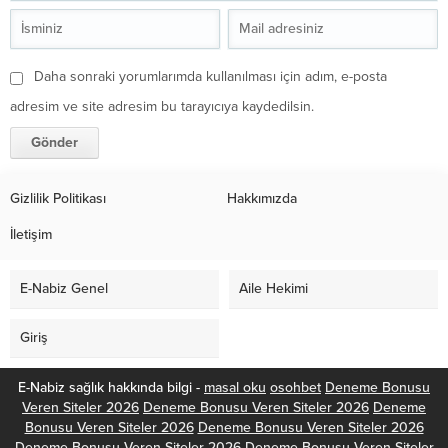
Daha sonraki yorumlarımda kullanılması için adım, e-posta
adresim ve site adresim bu tarayıcıya kaydedilsin.
Gizlilik Politikası
Hakkımızda
İletişim
E-Nabiz Genel
Aile Hekimi
Giriş
E-Nabiz sağlık hakkında bilgi -
masal oku
osohbet
Deneme Bonusu
Veren Siteler 2026
Deneme Bonusu Veren Siteler 2026
Deneme
Bonusu Veren Siteler 2026
Deneme Bonusu Veren Siteler 2026
Deneme Bonusu Veren Siteler 2026
Deneme Bonusu Veren Siteler