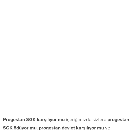
Progestan SGK karşılıyor mu
içeriğimizde sizlere
progestan
SGK ödüyor mu
,
progestan devlet karşılıyor mu
ve