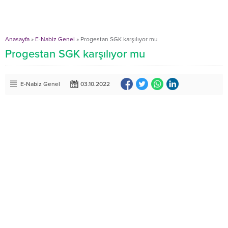
Anasayfa
»
E-Nabiz Genel
»
Progestan SGK karşılıyor mu
Progestan SGK karşılıyor mu
E-Nabiz Genel
03.10.2022