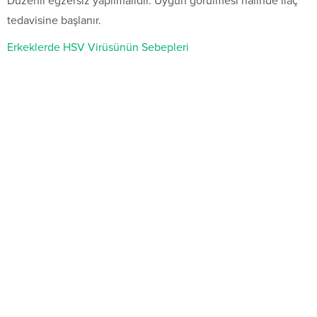
Düzenli egzersiz yapılmalıdır. Uygun görülmesi halinde ilaç
tedavisine başlanır.
Erkeklerde HSV Virüsünün Sebepleri