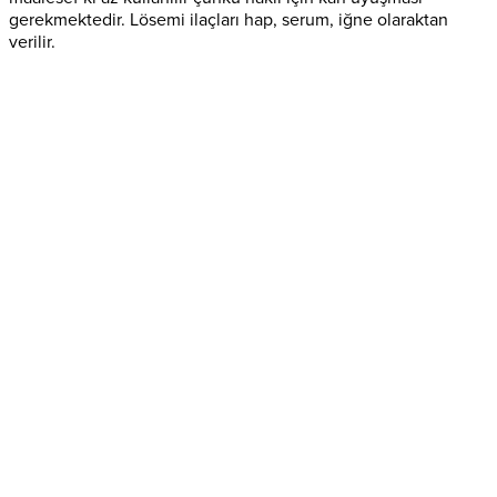
gerekmektedir. Lösemi ilaçları hap, serum, iğne olaraktan
verilir.