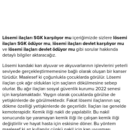
Lösemi ilaçları SGK karşılıyor mu
içeriğimizde sizlere
lösemi
ilaçları SGK ödüyor mu
,
lösemi ilaçları devlet karşılıyor mu
ve
lösemi ilaçları devlet ödüyor mu
gibi sorular hakkında
detaylı bilgiler aktaracağız.
Lösemi kandaki kan alyuvar ve akyuvarlarının işlevlerini yeterli
seviyede gerçekleştirmemesine bağlı olarak oluşan bir kanser
türüdür. Maalesef ki çoğunlukla çocuklarda görülür. Lösemi
ilaçları çok ağır oldukları için saçların dökülmesine sebep
olurlar. Bu ağır ilaçları sosyal güvenlik kurumu 2022 senesi
için karşılamaktadır. Yaygın olarak çocuklarda görülse de
yetişkinlerde de görülmektedir. Fakat lösemi ilaçlarının saç
dökme özelliği yetişkinlerde de geçerlidir. İlaçları ise genelde
kemoterapidir. Kemik iliği nakli de yapılabilir. Bu nakil
sonucunda işe yaramayan kemik iliği ile çalışan kemik iliği
değiştirilir ve hayat hasta için eskisine döner. Bu yöntem
maalesef ki az kullanılır çünkü nakil için kan uyuşması