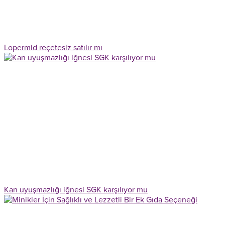
Lopermid reçetesiz satılır mı
Kan uyuşmazlığı iğnesi SGK karşılıyor mu