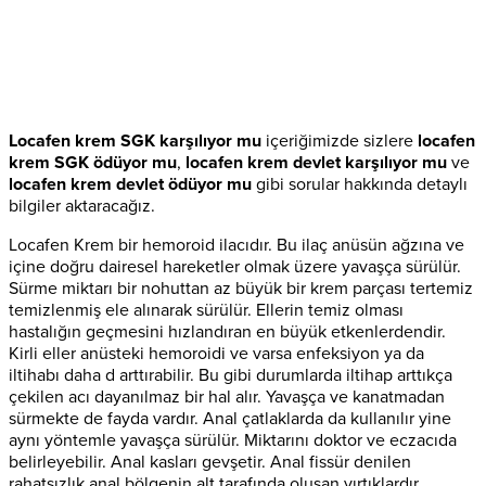
Locafen krem SGK karşılıyor mu
içeriğimizde sizlere
locafen
krem SGK ödüyor mu
,
locafen krem devlet karşılıyor mu
ve
locafen krem devlet ödüyor mu
gibi sorular hakkında detaylı
bilgiler aktaracağız.
Locafen Krem bir hemoroid ilacıdır. Bu ilaç anüsün ağzına ve
içine doğru dairesel hareketler olmak üzere yavaşça sürülür.
Sürme miktarı bir nohuttan az büyük bir krem parçası tertemiz
temizlenmiş ele alınarak sürülür. Ellerin temiz olması
hastalığın geçmesini hızlandıran en büyük etkenlerdendir.
Kirli eller anüsteki hemoroidi ve varsa enfeksiyon ya da
iltihabı daha d arttırabilir. Bu gibi durumlarda iltihap arttıkça
çekilen acı dayanılmaz bir hal alır. Yavaşça ve kanatmadan
sürmekte de fayda vardır. Anal çatlaklarda da kullanılır yine
aynı yöntemle yavaşça sürülür. Miktarını doktor ve eczacıda
belirleyebilir. Anal kasları gevşetir. Anal fissür denilen
rahatsızlık anal bölgenin alt tarafında oluşan yırtıklardır.