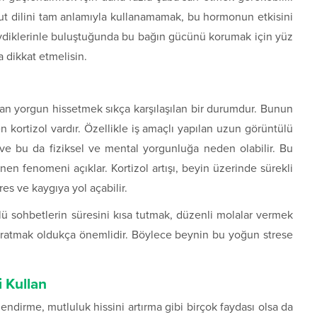
ut dilini tam anlamıyla kullanamamak, bu hormonun etkisini
 sevdiklerinle buluştuğunda bu bağın gücünü korumak için yüz
 dikkat etmelisin.
an yorgun hissetmek sıkça karşılaşılan bir durumdur. Bunun
n kortizol vardır. Özellikle iş amaçlı yapılan uzun görüntülü
ir ve bu da fiziksel ve mental yorgunluğa neden olabilir. Bu
en fenomeni açıklar. Kortizol artışı, beyin üzerinde sürekli
es ve kaygıya yol açabilir​.
lü sohbetlerin süresini kısa tutmak, düzenli molalar vermek
aratmak oldukça önemlidir. Böylece beynin bu yoğun strese
 Kullan
endirme, mutluluk hissini artırma gibi birçok faydası olsa da