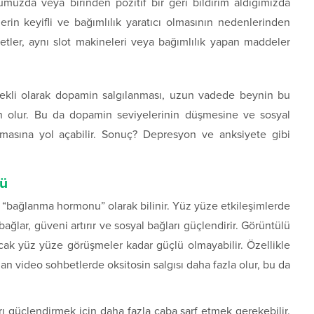
muzda veya birinden pozitif bir geri bildirim aldığımızda
lerin keyifli ve bağımlılık yaratıcı olmasının nedenlerinden
etler, aynı slot makineleri veya bağımlılık yapan maddeler
Sürekli olarak dopamin salgılanması, uzun vadede beynin bu
n olur. Bu da dopamin seviyelerinin düşmesine ve sosyal
şmasına yol açabilir. Sonuç? Depresyon ve anksiyete gibi
cü
 “bağlanma hormonu” olarak bilinir. Yüz yüze etkileşimlerde
 bağlar, güveni artırır ve sosyal bağları güçlendirir. Görüntülü
cak yüz yüze görüşmeler kadar güçlü olmayabilir. Özellikle
ılan video sohbetlerde oksitosin salgısı daha fazla olur, bu da
ı güçlendirmek için daha fazla çaba sarf etmek gerekebilir.