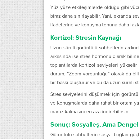
Yüz yüze etkileşimlerde olduğu gibi vüc
biraz daha sınırlayabilir. Yani, ekranda
ifadelerine ve konuşma tonuna daha fazla
Kortizol: Stresin Kaynağı
Uzun süreli görüntülü sohbetlerin ardınd
arkasında ise stres hormonu olarak biline
toplantılarda kortizol seviyeleri yüksel
durum, “Zoom yorgunluğu” olarak da bilin
bir baskı oluşturur ve bu da uzun süreli str
Stres seviyelerini düşürmek için görüntü
ve konuşmalarda daha rahat bir ortam y
maruz kalmasını en aza indirebilirsin.
Sonuç: Sosyalleş, Ama Dengeli
Görüntülü sohbetlerin sosyal bağları güçl