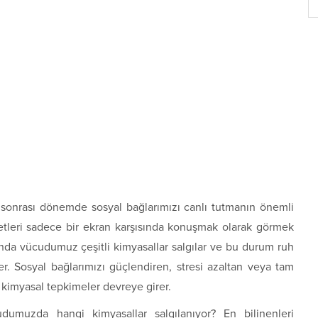
 sonrası dönemde sosyal bağlarımızı canlı tutmanın önemli
etleri sadece bir ekran karşısında konuşmak olarak görmek
asında vücudumuz çeşitli kimyasallar salgılar ve bu durum ruh
ler. Sosyal bağlarımızı güçlendiren, stresi azaltan veya tam
n kimyasal tepkimeler devreye girer.
dumuzda hangi kimyasallar salgılanıyor? En bilinenleri