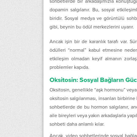
sohbetlerde bir arkadaşımızla konuştuğu
dopamin salgılanır. Bu, sosyal etkileşim
biridir. Sosyal medya ve görüntülü sohb
gibi, beynin bu ödül merkezlerini uyarır​.
Ancak işin bir de karanlık tarafı var. 
ödülleri “normal” kabul etmesine nede
etkileşim olmadan keyif almanın zorla
problemler kapıda​.
Oksitosin: Sosyal Bağların Gü
Oksitosin, genellikle “aşk hormonu” veya
oksitosin salgılanması, insanları birbirine
sohbetlerde de bu hormon salgılanır, an
aile bireyleri veya yakın arkadaşlarla yap
sohbeti daha anlamlı kılar​.
Ancak, video sohbetlerinde sosyal bağlar