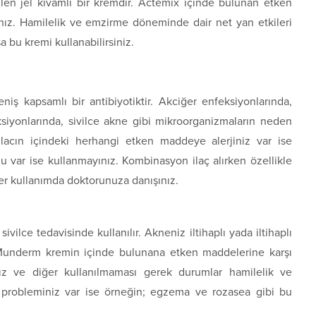
len jel kıvamlı bir kremdir. Actemix içinde bulunan etken
ınız. Hamilelik ve emzirme döneminde dair net yan etkileri
 bu kremi kullanabilirsiniz.
eniş kapsamlı bir antibiyotiktir. Akciğer enfeksiyonlarında,
ksiyonlarında, sivilce akne gibi mikroorganizmaların neden
 İlacın içindeki herhangi etken maddeye alerjiniz var ise
u var ise kullanmayınız. Kombinasyon ilaç alırken özellikle
aber kullanımda doktorunuza danışınız.
lce tedavisinde kullanılır. Akneniz iltihaplı yada iltihaplı
z. Munderm kremin içinde bulunana etken maddelerine karşı
ınız ve diğer kullanılmaması gerek durumlar hamilelik ve
t probleminiz var ise örneğin; egzema ve rozasea gibi bu