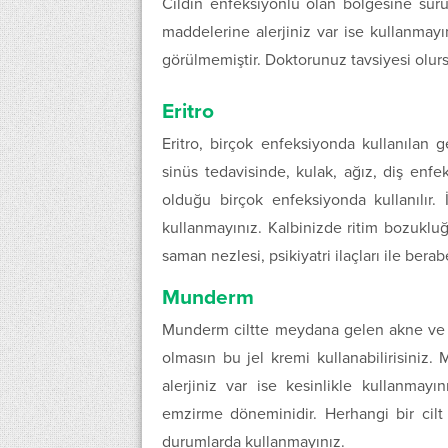
Cildin enfeksiyonlu olan bölgesine sürü
maddelerine alerjiniz var ise kullanmay
görülmemiştir. Doktorunuz tavsiyesi olursa
Eritro
Eritro, birçok enfeksiyonda kullanılan g
sinüs tedavisinde, kulak, ağız, diş enfe
olduğu birçok enfeksiyonda kullanılır.
kullanmayınız. Kalbinizde ritim bozukluğ
saman nezlesi, psikiyatri ilaçları ile ber
Munderm
Munderm ciltte meydana gelen akne ve sivi
olmasın bu jel kremi kullanabilirisini
alerjiniz var ise kesinlikle kullanmay
emzirme döneminidir. Herhangi bir cil
durumlarda kullanmayınız.