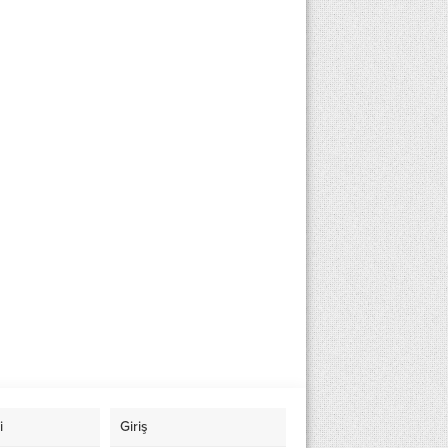
i
Giriş