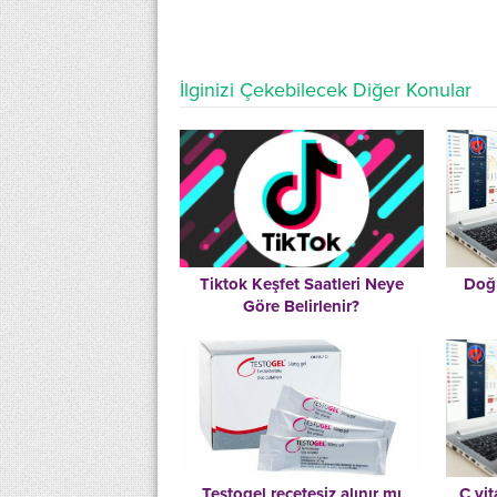
İlginizi Çekebilecek Diğer Konular
Tiktok Keşfet Saatleri Neye
Doğu
Göre Belirlenir?
Testogel reçetesiz alınır mı
C vi