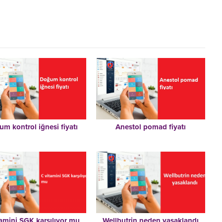
m kontrol iğnesi fiyatı
Anestol pomad fiyatı
tamini SGK karşılıyor mu
Wellbutrin neden yasaklandı