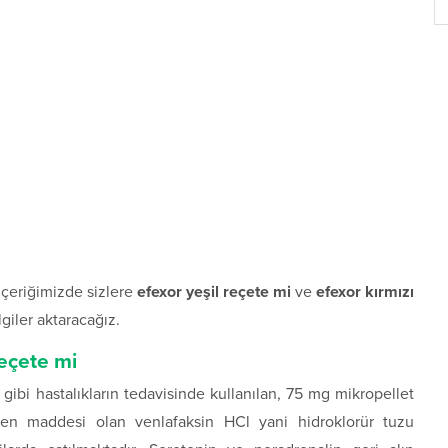
içeriğimizde sizlere
efexor yeşil reçete mi
ve
efexor kırmızı
lgiler aktaracağız.
reçete mi
 gibi hastalıkların tedavisinde kullanılan, 75 mg mikropellet
Etken maddesi olan venlafaksin HCl yani hidroklorür tuzu