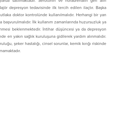
larda satılmaktadır. Serotonin ve noradrenalin geri alın
Majör depresyon tedavisinde ilk tercih edilen ilaçtır. Başka
utlaka doktor kontrolünde kullanılmalıdır. Herhangi bir yan
ana başvurulmalıdır. İlk kullanım zamanlarında huzursuzluk ya
enmesi beklenmektedir. İntihar düşüncesi ya da depresyon
rede en yakın sağlık kuruluşuna gidilerek yardım alınmalıdır.
uluğu, şeker hastalığı, cinsel sorunlar, kemik kırığı riskinde
ılmamaktadır.