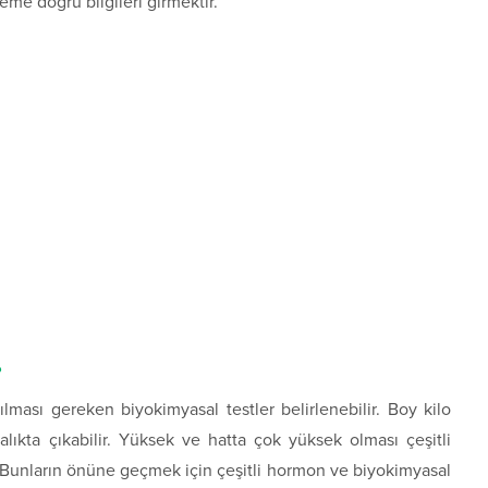
teme doğru bilgileri girmektir.
?
lması gereken biyokimyasal testler belirlenebilir. Boy kilo
ıkta çıkabilir. Yüksek ve hatta çok yüksek olması çeşitli
. Bunların önüne geçmek için çeşitli hormon ve biyokimyasal