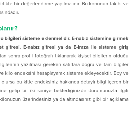
birlikte bir değerlendirme yapılmalıdır. Bu konunun takibi ve
sındadır.
planır?
ilo bilgileri sisteme eklenmelidir. E-nabız sistemine girmek
vlet şifresi, E-nabız şifresi ya da E-imza ile sisteme giriş
tan sonra profil fotoğrafı tıklanarak kişisel bilgilerin olduğu
ilgilerinin yazılması gereken satırlara doğru ve tam bilgiler
 ve kilo endeksini hesaplayarak sisteme ekleyecektir. Boy ve
 olursa bu kitle endeksiniz hakkında detaylı bilgi içeren bir
ine gelip bir iki saniye beklediğinizde durumunuzla ilgili
 kilonuzun üzerindesiniz ya da altındasınız gibi bir açıklama