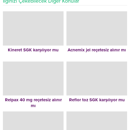
İlginizi Çekebilecek Diğer Konular
Kineret SGK karşılıyor mu
Acnemix jel reçetesiz alınır mı
Relpax 40 mg reçetesiz alınır
Reflor toz SGK karşılıyor mu
mı