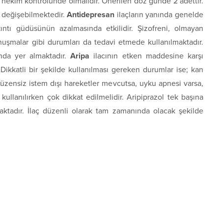
hekim kontrolünde olmalıdır. Önerilen doz günde 2 adettir.
ı değişebilmektedir.
Antidepresan
ilaçların yanında genelde
akıntı güdüsünün azalmasında etkilidir. Şizofreni, olmayan
nuşmalar gibi durumları da tedavi etmede kullanılmaktadır.
unda yer almaktadır.
Aripa
ilacının etken maddesine karşı
r. Dikkatli bir şekilde kullanılması gereken durumlar ise; kan
üzensiz istem dışı hareketler mevcutsa, uyku apnesi varsa,
 kullanılırken çok dikkat edilmelidir. Aripiprazol tek başına
aktadır. İlaç düzenli olarak tam zamanında olacak şekilde