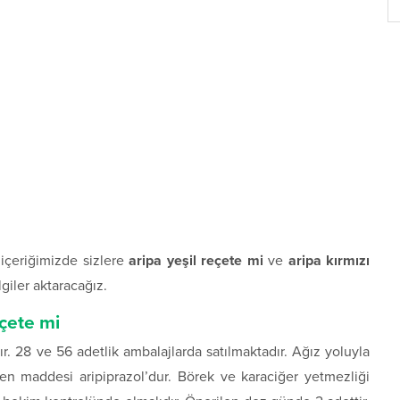
içeriğimizde sizlere
aripa yeşil reçete mi
ve
aripa kırmızı
lgiler aktaracağız.
eçete mi
ır. 28 ve 56 adetlik ambalajlarda satılmaktadır. Ağız yoluyla
tken maddesi aripiprazol’dur. Börek ve karaciğer yetmezliği