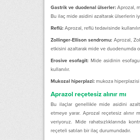
Gastrik ve duodenal ülserler:
Aprozal, m
Bu ilaç mide asidini azaltarak ülserlerin iy
Reflü:
Aprozal, reflü tedavisinde kullanılır
Zollinger-Ellison sendromu:
Aprozal, Zol
etkisini azaltarak mide ve duodenumda olu
Erosive esofagit:
Mide asidinin esofagu
kullanılır.
Mukozal hiperplazi:
mukoza hiperplazisi o
Aprazol reçetesiz alınır mı
Bu ilaçlar genellikle mide asidini az
etmeye yarar. Aprozal reçetesiz alınır
veriyoruz. Mide rahatsızlıklarında kont
reçeteli satılan bir ilaç durumundadır.