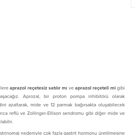
zlere
aprazol reçetesiz satılır mı
ve
aprazol reçeteli mi
gibi
ylaşacağız. Aprozal, bir proton pompa inhibitörü olarak
sidini azaltarak, mide ve 12 parmak bağırsakta oluşabilecek
yrıca reflü ve Zollinger-Ellison sendromu gibi diğer mide ve
abilir.
astrinoma) nedeniyle çok fazla gastrit hormonu üretilmesine