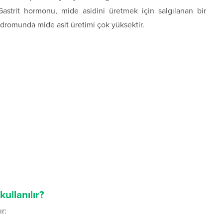
astrit hormonu, mide asidini üretmek için salgılanan bir
ndromunda mide asit üretimi çok yüksektir.
ullanılır?
r: