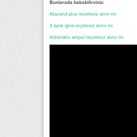
Bunlarada bakabilirsiniz:
Atacand plus reçetesiz alınır mı
3 aylık iğne reçetesiz alınır mı
Adrenalin ampul reçetesiz alınır mı