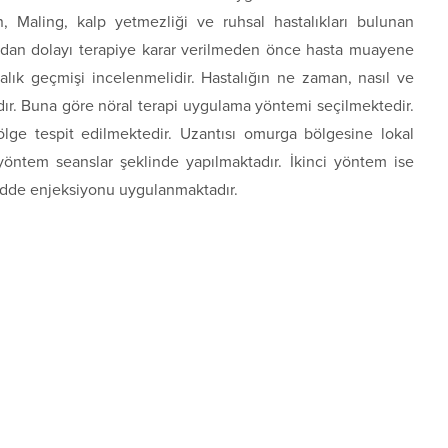
n, Maling, kalp yetmezliği ve ruhsal hastalıkları bulunan
ndan dolayı terapiye karar verilmeden önce hasta muayene
talık geçmişi incelenmelidir. Hastalığın ne zaman, nasıl ve
dır. Buna göre nöral terapi uygulama yöntemi seçilmektedir.
lge tespit edilmektedir. Uzantısı omurga bölgesine lokal
yöntem seanslar şeklinde yapılmaktadır. İkinci yöntem ise
adde enjeksiyonu uygulanmaktadır.