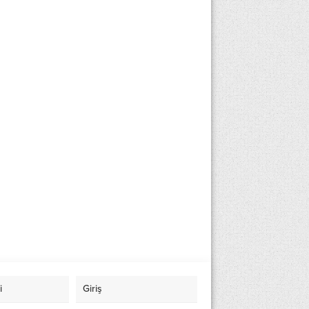
i
Giriş