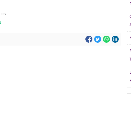
or mu
u