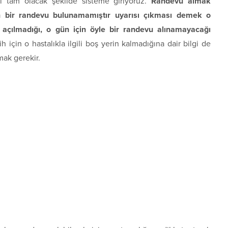
leri tam olacak şekilde sisteme giriyoruz.
Randevu almak
gun bir randevu bulunamamıştır uyarısı çıkması demek o
su açılmadığı, o gün için öyle bir randevu alınamayacağı
ih için o hastalıkla ilgili boş yerin kalmadığına dair bilgi de
mak gerekir.