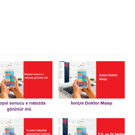
opsi sonucu e nabızda
İsviçre Doktor Maaşı
görünür mü