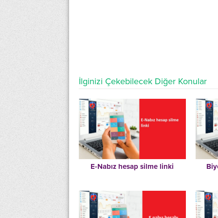
İlginizi Çekebilecek Diğer Konular
E-Nabız hesap silme linki
Biy