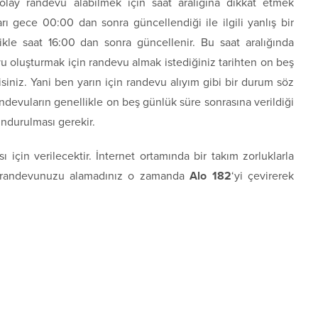
ay randevu alabilmek için saat aralığına dikkat etmek
ı gece 00:00 dan sonra güncellendiği ile ilgili yanlış bir
likle saat 16:00 dan sonra güncellenir. Bu saat aralığında
 oluşturmak için randevu almak istediğiniz tarihten on beş
siniz. Yani ben yarın için randevu alıyım gibi bir durum söz
ndevuların genellikle on beş günlük süre sonrasına verildiği
durulması gerekir.
için verilecektir. İnternet ortamında bir takım zorluklarla
ten randevunuzu alamadınız o zamanda
Alo 182
‘yi çevirerek