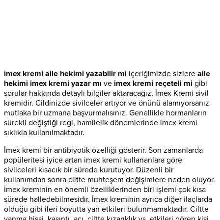
imex kremi aile hekimi yazabilir mi
içeriğimizde sizlere
aile
hekimi imex kremi yazar mı
ve
imex kremi reçeteli mi
gibi
sorular hakkında detaylı bilgiler aktaracağız. İmex Kremi sivil
kremidir. Cildinizde sivilceler artıyor ve önünü alamıyorsanız
mutlaka bir uzmana başvurmalısınız. Genellikle hormanların
sürekli değiştiği regl, hamilelik dönemlerinde imex kremi
sıklıkla kullanılmaktadır.
İmex kremi bir antibiyotik özelliği gösterir. Son zamanlarda
popüleritesi iyice artan imex kremi kullananlara göre
sivilceleri kısacık bir sürede kurutuyor. Düzenli bir
kullanımdan sonra ciltte muhteşem değişimlere neden oluyor.
İmex kreminin en önemli özelliklerinden biri işlemi çok kısa
sürede halledebilmesidir. İmex kreminin ayrıca diğer ilaçlarda
olduğu gibi ileri boyutta yan etkileri bulunmamaktadır. Ciltte
yanma hissi, kaşıntı, acı, ciltte kızarıklık vs. etkileri gören kişi