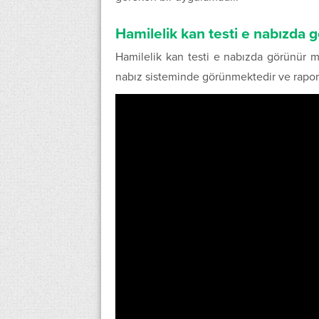
Hamilelik kan testi e nabızda
Hamilelik kan testi e nabızda görünür m
nabız sisteminde görünmektedir ve raporl