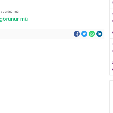
zda görünür mü
a görünür mü