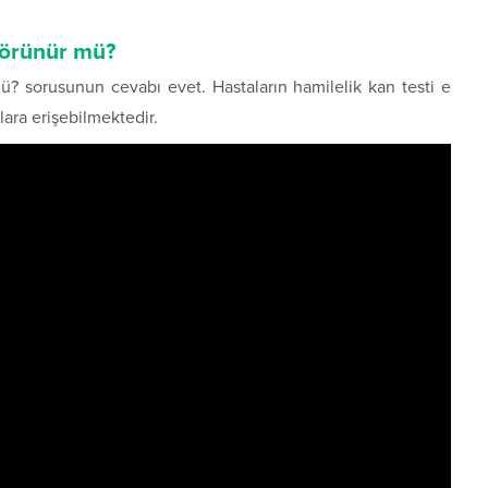
 görünür mü?
ü? sorusunun cevabı evet. Hastaların hamilelik kan testi e
ara erişebilmektedir.