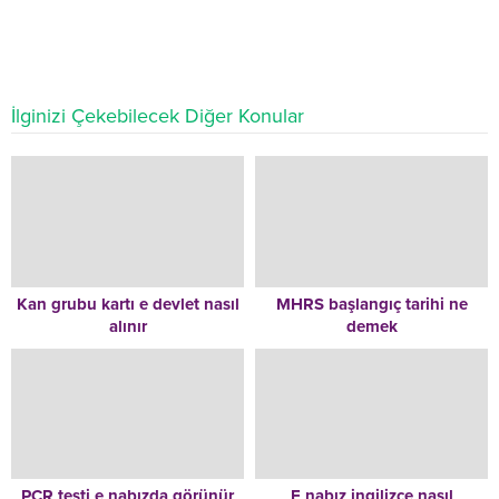
İlginizi Çekebilecek Diğer Konular
Kan grubu kartı e devlet nasıl
MHRS başlangıç tarihi ne
alınır
demek
PCR testi e nabızda görünür
E nabız ingilizce nasıl