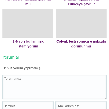
mü
Türkçeye çevrilir
E-Nabız kullanmak
Çölyak testi sonucu e nabızda
istemiyorum
görünür mü
Yorumlar
Henüz yorum yapılmamış.