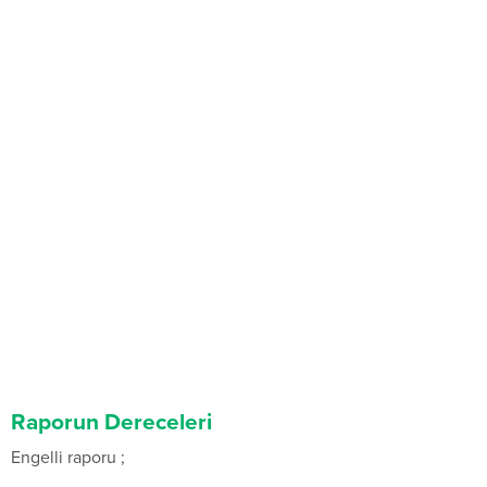
Raporun Dereceleri
Engelli raporu ;