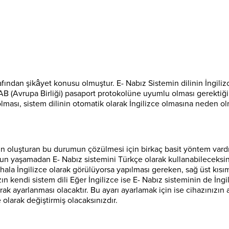
arafından şikâyet konusu olmuştur. E- Nabız Sistemin dilinin İngil
 AB (Avrupa Birliği) pasaport protokolüne uyumlu olması gerektiği iç
olması, sistem dilinin otomatik olarak İngilizce olmasına neden ol
un oluşturan bu durumun çözülmesi için birkaç basit yöntem vardı
run yaşamadan E- Nabız sistemini Türkçe olarak kullanabileceksin
ala İngilizce olarak görülüyorsa yapılması gereken, sağ üst kısı
ızın kendi sistem dili Eğer İngilizce ise E- Nabız sisteminin de 
rak ayarlanması olacaktır. Bu ayarı ayarlamak için ise cihazınızın
 olarak değiştirmiş olacaksınızdır.