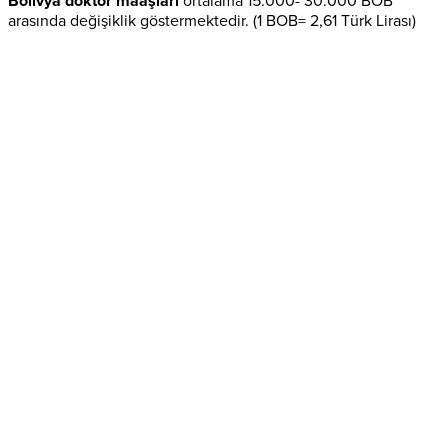
Bolivya doktor maaşları
ortalama 15.000- 30.000 BOB
arasında değişiklik göstermektedir. (1 BOB= 2,61 Türk Lirası)