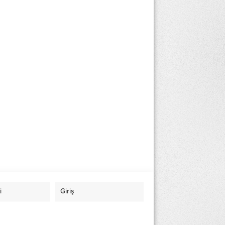
i
Giriş