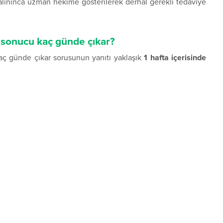
alınınca uzman hekime gösterilerek derhal gerekli tedaviye
sonucu kaç günde çıkar?
ç günde çıkar sorusunun yanıtı yaklaşık
1 hafta içerisinde