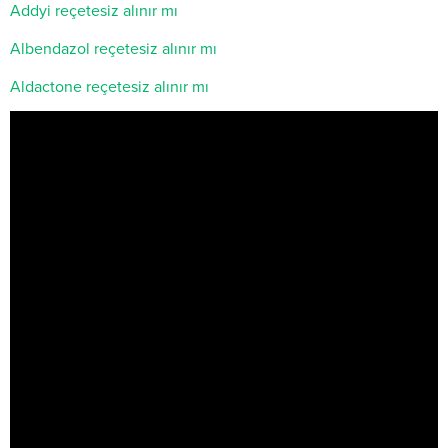
Addyi reçetesiz alınır mı
Albendazol reçetesiz alınır mı
Aldactone reçetesiz alınır mı