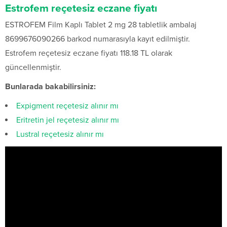
Estrofem reçetesiz eczane fiyatı
ESTROFEM Film Kaplı Tablet 2 mg 28 tabletlik ambalaj
8699676090266 barkod numarasıyla kayıt edilmiştir.
Estrofem reçetesiz eczane fiyatı 118.18 TL olarak
güncellenmiştir.
Bunlarada bakabilirsiniz:
Expigment reçetesiz alınır mı
Eritretin jel reçetesiz alınır mı
Lustral reçetesiz alınır mı